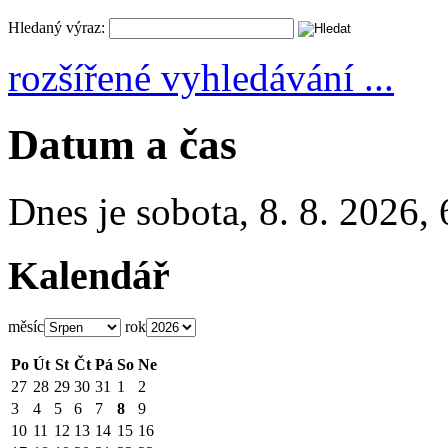
Hledaný výraz:
rozšířené vyhledávání ...
Datum a čas
Dnes je
sobota
,
8. 8. 2026
,
Kalendář
měsíc
rok
Po
Út
St
Čt
Pá
So
Ne
27
28
29
30
31
1
2
3
4
5
6
7
8
9
10
11
12
13
14
15
16