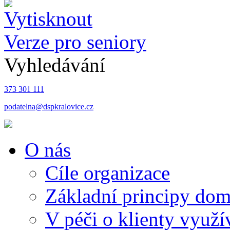
Verze pro seniory
Vyhledávání
373 301 111
podatelna@dspkralovice.cz
O nás
Cíle organizace
Základní principy do
V péči o klienty využí