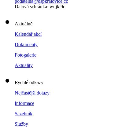
podatelna@dspkralovice.cz
Datová schránka: wujkj9c
Aktuálně
Kalendář akcí
Dokumenty
Fotogalerie
Aktuality
Rychlé odkazy
Nejčastější dotazy
Informace
Sazebník
Služby